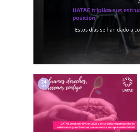
UATAE triplica sus estru
posición
Estos días se han dado a co
24
Dic