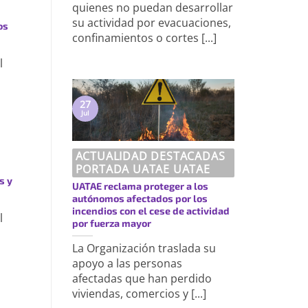
quienes no puedan desarrollar
su actividad por evacuaciones,
os
confinamientos o cortes [...]
l
27
Jul
ACTUALIDAD DESTACADAS
PORTADA UATAE UATAE
s y
UATAE reclama proteger a los
autónomos afectados por los
incendios con el cese de actividad
l
por fuerza mayor
La Organización traslada su
apoyo a las personas
afectadas que han perdido
viviendas, comercios y [...]