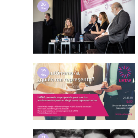
26
Nov
19
Nov
21