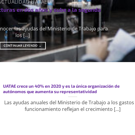
ACTUALIDAD UATAE
cturas en dos años y sube a la segunda
nocer las ayudas del Ministerio de Trabajo para
los [...]
CONTINUAR LEYENDO
→
UATAE crece un 40% en 2020 y es la única organización de
autónomos que aumenta su representatividad
Las ayudas anuales del Ministerio de Trabajo a los gastos
funcionamiento reflejan el crecimiento [...]