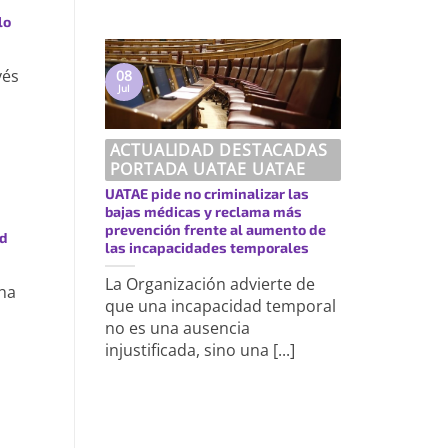
lo
vés
08
Jul
ACTUALIDAD DESTACADAS
PORTADA UATAE UATAE
UATAE pide no criminalizar las
bajas médicas y reclama más
prevención frente al aumento de
ad
las incapacidades temporales
La Organización advierte de
 ha
que una incapacidad temporal
no es una ausencia
injustificada, sino una [...]
https://uatae.org/best-vacuum-cleaner-for-