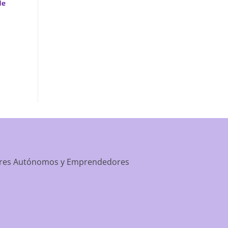
de
apartment-prime-reviews-from-best-first/
dores Autónomos y Emprendedores