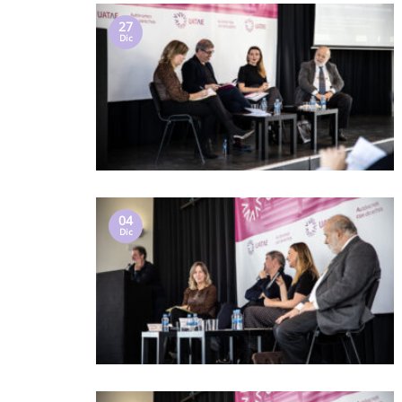
27
Dic
04
Dic