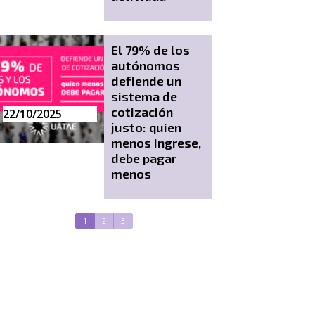
El 79% de los
autónomos
defiende un
sistema de
cotización
22/10/2025
justo: quien
menos ingrese,
debe pagar
21/08/2025
menos
1
2
3