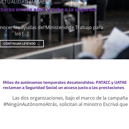
ACTUALIDAD UATAE
cturas en dos años y sube a la segunda
nocer las ayudas del Ministerio de Trabajo para
los [...]
CONTINUAR LEYENDO
→
Miles de autónomos temporales desatendidos: PATACC y UATAE
reclaman a Seguridad Social un acceso justo a las prestaciones
Las dos organizaciones, bajo el marco de la campaña
#NingúnAutónomoAtrás, solicitan al ministro Escrivá que [.