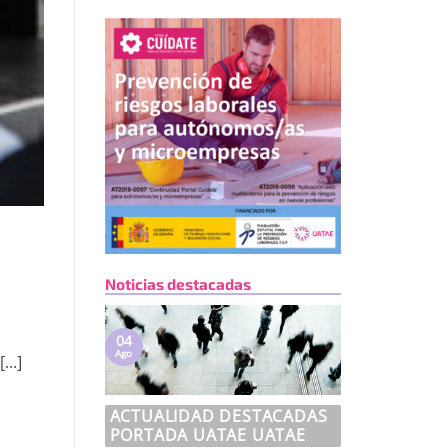
Noticias destacadas
04
Ago
..]
ACTUALIDAD DESTACADAS
PORTADA UATAE UATAE