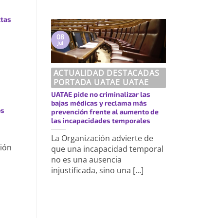
ctas
08
Jul
ACTUALIDAD DESTACADAS
PORTADA UATAE UATAE
UATAE pide no criminalizar las
bajas médicas y reclama más
os
prevención frente al aumento de
las incapacidades temporales
La Organización advierte de
ción
que una incapacidad temporal
no es una ausencia
injustificada, sino una [...]
https://uatae.org/best-vacuum-cleaner-for-