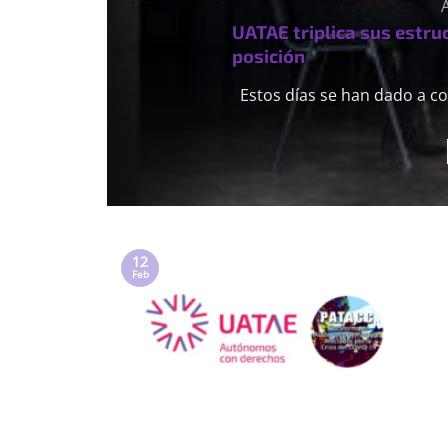
UATAE triplica sus estru
posición
Estos días se han dado a co
12
Feb