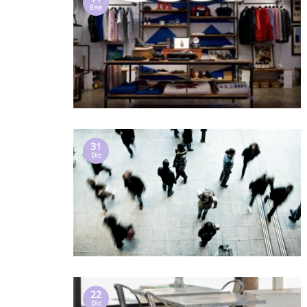
Ene
31
Dic
22
Dic