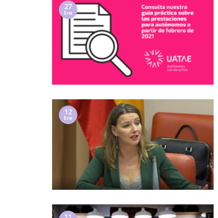
27
Ene
12
Ene
11