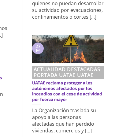
quienes no puedan desarrollar
su actividad por evacuaciones,
confinamientos o cortes [...]
mos
.]
27
Jul
ACTUALIDAD DESTACADAS
PORTADA UATAE UATAE
s
UATAE reclama proteger a los
autónomos afectados por los
en
incendios con el cese de actividad
por fuerza mayor
La Organización traslada su
apoyo a las personas
afectadas que han perdido
viviendas, comercios y [...]