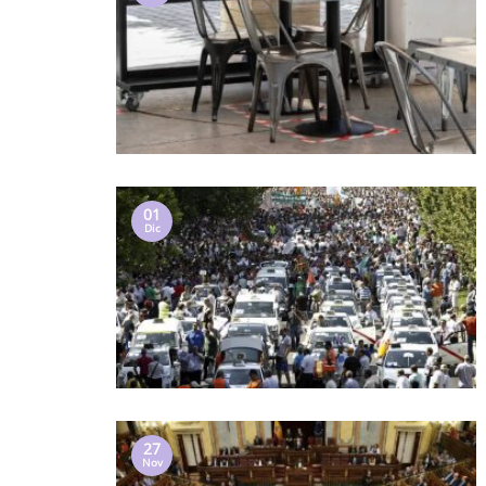
01
Dic
27
Nov