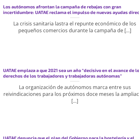
Los autónomos afrontan la campaña de rebajas con gran
incertidumbre: UATAE reclama el impulso de nuevas ayudas dire
La crisis sanitaria lastra el repunte económico de los
pequeños comercios durante la campaña de [...]
UATAE emplaza a que 2021 sea un año “decisivo en el avance de l
derechos de los trabajadores y trabajadoras autónomas”
La organización de autónomos marca entre sus
reivindicaciones para los próximos doce meses la amplia
[...]
UATAE denuncia que el plan del Gobierno para la hostelería y el