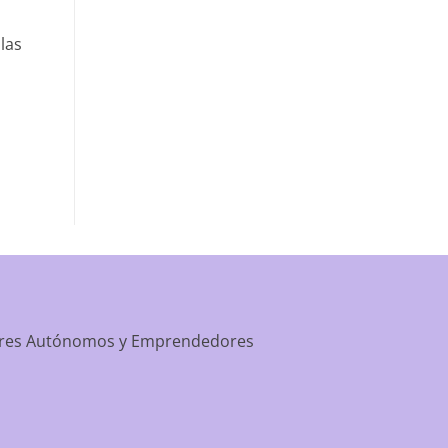
las
dores Autónomos y Emprendedores