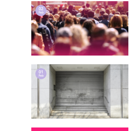
02
Feb
01
Feb