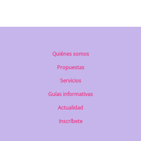
https://uatae.org/best-vacuum-cleaner-
for-apartment-prime-reviews-from-
best-first/
Quiénes somos
Propuestas
Servicios
Guías informativas
Actualidad
Inscríbete