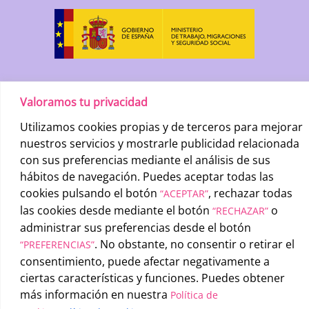
Valoramos tu privacidad
Utilizamos cookies propias y de terceros para mejorar
nuestros servicios y mostrarle publicidad relacionada
con sus preferencias mediante el análisis de sus
hábitos de navegación. Puedes aceptar todas las
UATAE
2026 © |
Condiciones generales de uso
-
Política de
cookies pulsando el botón
, rechazar todas
“ACEPTAR”
privacidad
-
Política de cookies
las cookies desde mediante el botón
o
“RECHAZAR”
administrar sus preferencias desde el botón
. No obstante, no consentir o retirar el
“PREFERENCIAS”
consentimiento, puede afectar negativamente a
ciertas características y funciones. Puedes obtener
más información en nuestra
Política de