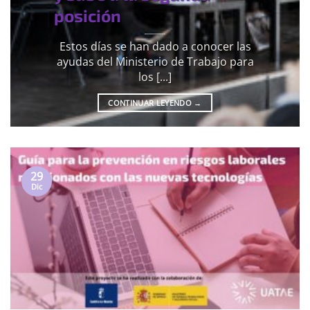
posición
Estos días se han dado a conocer las
ayudas del Ministerio de Trabajo para
los [...]
CONTINUAR LEYENDO
→
29
Dic