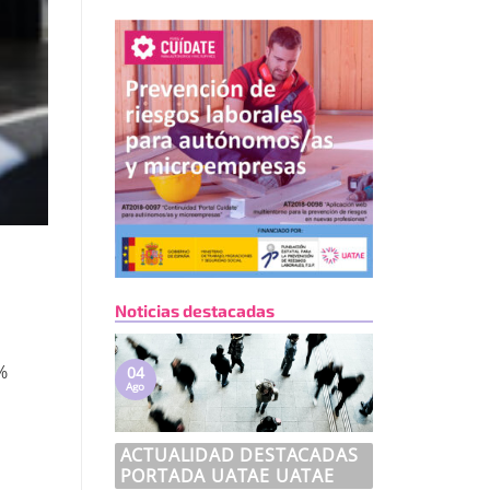
Noticias destacadas
%
04
Ago
ACTUALIDAD DESTACADAS
PORTADA UATAE UATAE