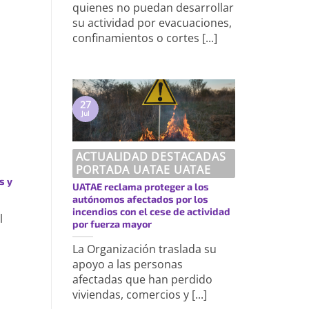
quienes no puedan desarrollar
su actividad por evacuaciones,
confinamientos o cortes [...]
27
Jul
ACTUALIDAD DESTACADAS
PORTADA UATAE UATAE
s y
UATAE reclama proteger a los
autónomos afectados por los
incendios con el cese de actividad
l
por fuerza mayor
La Organización traslada su
apoyo a las personas
afectadas que han perdido
viviendas, comercios y [...]