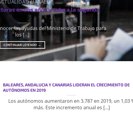
ACTUALIDAD UATAE
cturas en dos años y sube a la segunda
nocer las ayudas del Ministerio de Trabajo para
los [...]
CONTINUAR LEYENDO
→
BALEARES, ANDALUCIA Y CANARIAS LIDERAN EL CRECIMIENTO DE
AUTÓNOMOS EN 2019
Los autónomos aumentaron en 3.787 en 2019, un 1,03 
más. Este incremento anual es [...]