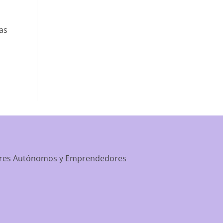
apartment-prime-reviews-from-best-first/
as
dores Autónomos y Emprendedores