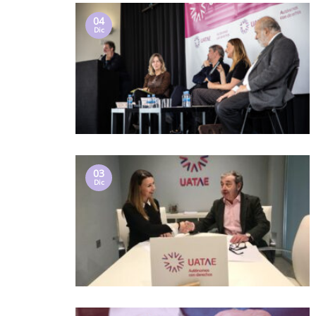
04
Dic
03
Dic