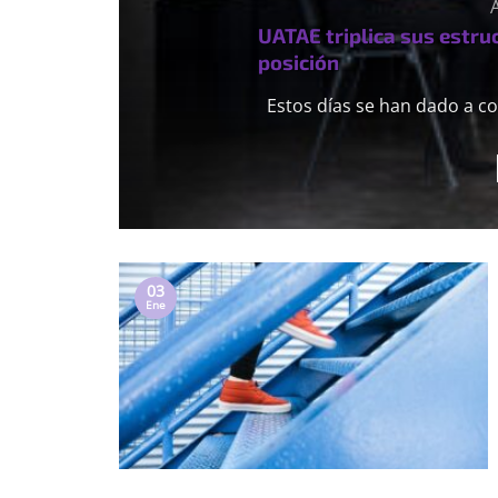
UATAE triplica sus estru
posición
Estos días se han dado a co
03
Ene