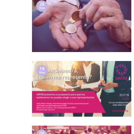
28
Nov
19
Nov
08