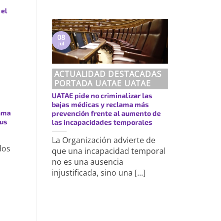
 el
08
Jul
ACTUALIDAD DESTACADAS
PORTADA UATAE UATAE
UATAE pide no criminalizar las
bajas médicas y reclama más
ama
prevención frente al aumento de
sus
las incapacidades temporales
La Organización advierte de
dos
que una incapacidad temporal
no es una ausencia
injustificada, sino una [...]
https://uatae.org/best-vacuum-cleaner-for-