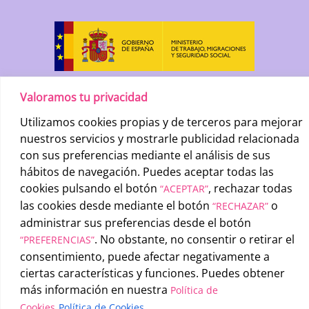
Valoramos tu privacidad
Utilizamos cookies propias y de terceros para mejorar
nuestros servicios y mostrarle publicidad relacionada
con sus preferencias mediante el análisis de sus
hábitos de navegación. Puedes aceptar todas las
cookies pulsando el botón
, rechazar todas
“ACEPTAR”
UATAE
2026 © |
Condiciones generales de uso
-
Política de
las cookies desde mediante el botón
o
“RECHAZAR”
privacidad
-
Política de cookies
administrar sus preferencias desde el botón
. No obstante, no consentir o retirar el
“PREFERENCIAS”
consentimiento, puede afectar negativamente a
ciertas características y funciones. Puedes obtener
más información en nuestra
Política de
Cookies
Política de Cookies