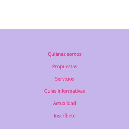
https://uatae.org/best-vacuum-cleaner-
for-apartment-prime-reviews-from-
best-first/
Quiénes somos
Propuestas
Servicios
Guías informativas
Actualidad
Inscríbete