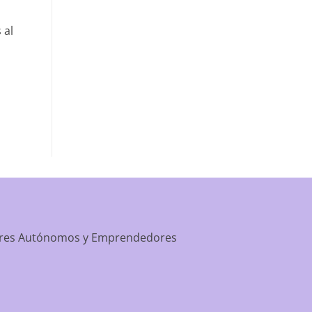
 al
dores Autónomos y Emprendedores