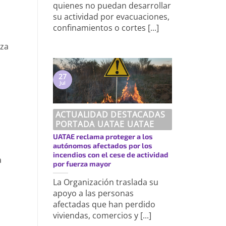
quienes no puedan desarrollar
su actividad por evacuaciones,
confinamientos o cortes [...]
iza
27
Jul
ACTUALIDAD DESTACADAS
PORTADA UATAE UATAE
UATAE reclama proteger a los
autónomos afectados por los
incendios con el cese de actividad
a
por fuerza mayor
La Organización traslada su
apoyo a las personas
afectadas que han perdido
viviendas, comercios y [...]