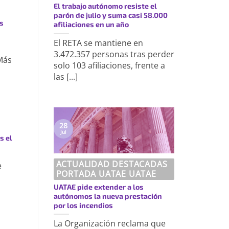
El trabajo autónomo resiste el
parón de julio y suma casi 58.000
s
afiliaciones en un año
El RETA se mantiene en
3.472.357 personas tras perder
Más
solo 103 afiliaciones, frente a
las [...]
28
Jul
s el
ACTUALIDAD DESTACADAS
e
PORTADA UATAE UATAE
UATAE pide extender a los
autónomos la nueva prestación
por los incendios
La Organización reclama que