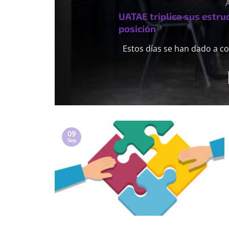
UATAE triplica sus estru
posición
Estos días se han dado a co
09
Sep