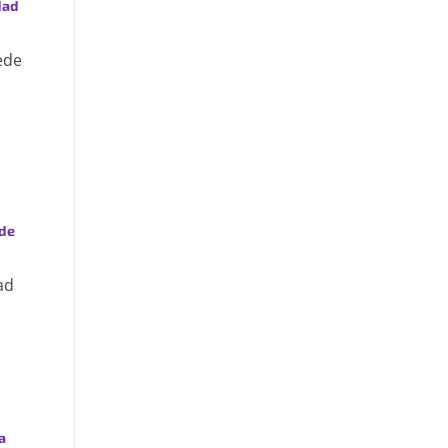
dad
apartment-prime-reviews-from-best-first/
ede
 de
ad
a