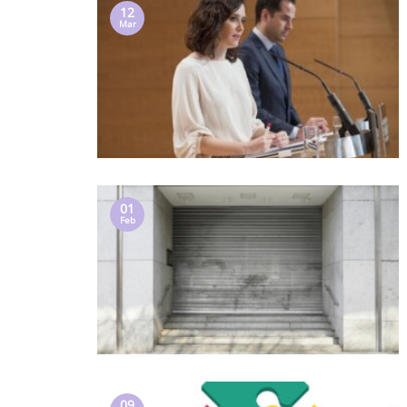
12
Mar
01
Feb
09