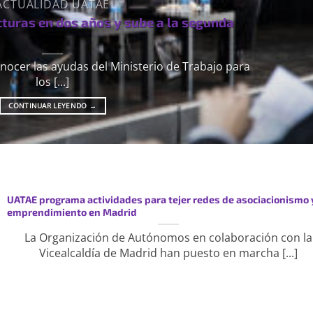
ACTUALIDAD UATAE
cturas en dos años y sube a la segunda
nocer las ayudas del Ministerio de Trabajo para
los [...]
CONTINUAR LEYENDO
→
UATAE programa actividades para tejer redes de asociacionismo 
emprendimiento en Madrid
La Organización de Autónomos en colaboración con la
Vicealcaldía de Madrid han puesto en marcha [...]