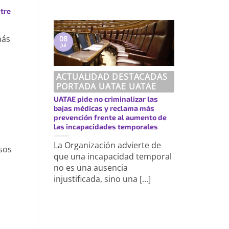
ntre
más
08
Jul
ACTUALIDAD DESTACADAS
PORTADA UATAE UATAE
UATAE pide no criminalizar las
bajas médicas y reclama más
prevención frente al aumento de
las incapacidades temporales
La Organización advierte de
rsos
que una incapacidad temporal
no es una ausencia
injustificada, sino una [...]
https://uatae.org/best-vacuum-cleaner-for-