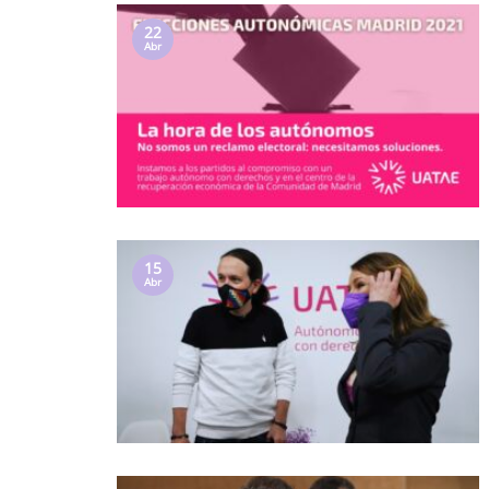
22
Abr
15
Abr