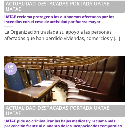
ACTUALIDAD DESTACADAS PORTADA UATAE
UATAE
UATAE reclama proteger a los autónomos afectados por los
incendios con el cese de actividad por fuerza mayor
La Organización traslada su apoyo a las personas
afectadas que han perdido viviendas, comercios y [...]
08
Jul
ACTUALIDAD DESTACADAS PORTADA UATAE
UATAE
UATAE pide no criminalizar las bajas médicas y reclama más
prevención frente al aumento de las incapacidades temporales