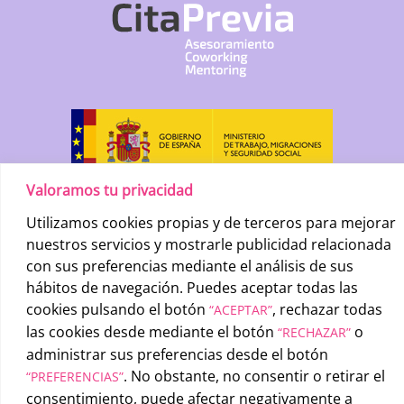
Valoramos tu privacidad
Utilizamos cookies propias y de terceros para mejorar
nuestros servicios y mostrarle publicidad relacionada
con sus preferencias mediante el análisis de sus
hábitos de navegación. Puedes aceptar todas las
cookies pulsando el botón
, rechazar todas
“ACEPTAR”
las cookies desde mediante el botón
o
“RECHAZAR”
UATAE
2026 © |
Condiciones generales de uso
-
Política de
administrar sus preferencias desde el botón
privacidad
-
Política de cookies
. No obstante, no consentir o retirar el
“PREFERENCIAS”
consentimiento, puede afectar negativamente a