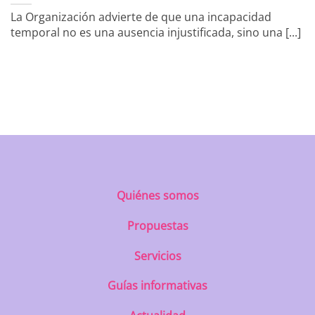
La Organización advierte de que una incapacidad
temporal no es una ausencia injustificada, sino una [...]
https://uatae.org/best-vacuum-cleaner-
for-apartment-prime-reviews-from-
best-first/
Quiénes somos
Propuestas
Servicios
Guías informativas