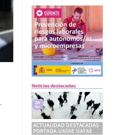
Noticias destacadas
04
r
Ago
ACTUALIDAD DESTACADAS
PORTADA UATAE UATAE