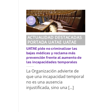
08
Jul
ACTUALIDAD DESTACADAS
PORTADA UATAE UATAE
UATAE pide no criminalizar las
bajas médicas y reclama más
prevención frente al aumento de
las incapacidades temporales
La Organización advierte de
que una incapacidad temporal
no es una ausencia
injustificada, sino una [...]
https://uatae.org/best-vacuum-cleaner-for-