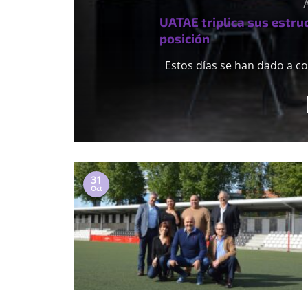
UATAE triplica sus estru
posición
Estos días se han dado a co
31
Oct