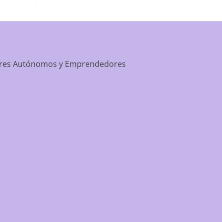
apartment-prime-reviews-from-best-first/
dores Autónomos y Emprendedores