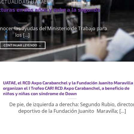
ACTUALIDAD UATAE
cturas en dos años y sube a la segunda
nocer las ayudas del Ministerio de Trabajo para
los [...]
CONTINUAR LEYENDO
→
UATAE, el RCD Axpo Carabanchel y la Fundación Juanito Maravilla
organizan el I Trofeo CAR! RCD Axpo Carabanchel, a beneficio de
niños y niñas con síndrome de Down
De pie, de izquierda a derecha: Segundo Rubio, directo
deportivo de la Fundación Juanito Maravilla; [...]