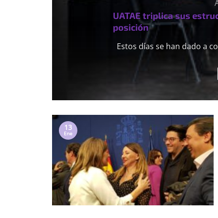
UATAE triplica sus estru
posición
Estos días se han dado a co
13
Ene