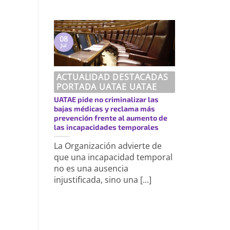
08
Jul
ACTUALIDAD DESTACADAS
PORTADA UATAE UATAE
UATAE pide no criminalizar las
bajas médicas y reclama más
prevención frente al aumento de
las incapacidades temporales
La Organización advierte de
que una incapacidad temporal
no es una ausencia
injustificada, sino una [...]
https://uatae.org/best-vacuum-cleaner-for-