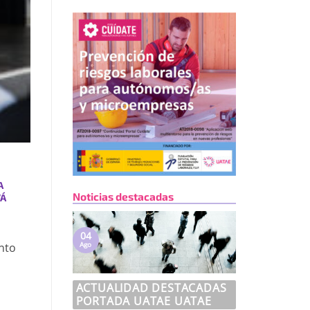
A
Noticias destacadas
VÁ
04
Ago
nto
ACTUALIDAD DESTACADAS
PORTADA UATAE UATAE