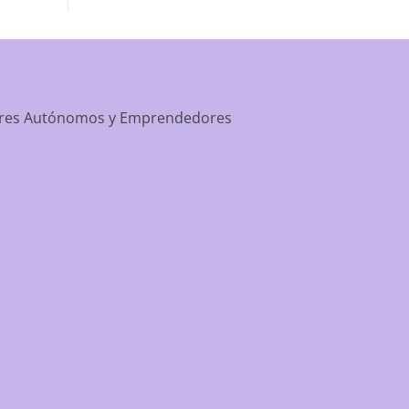
apartment-prime-reviews-from-best-first/
dores Autónomos y Emprendedores