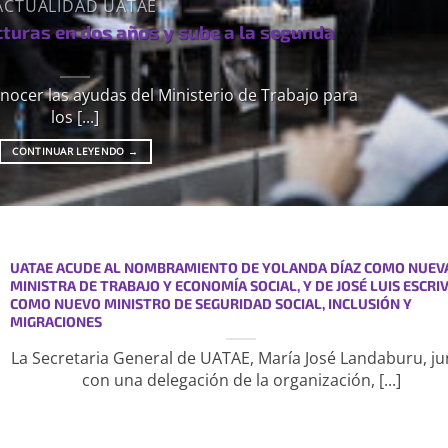
ACTUALIDAD UATAE
cturas en dos años y sube a la segunda
nocer las ayudas del Ministerio de Trabajo para
los [...]
CONTINUAR LEYENDO
→
UATAE ACUDE AL NOMBRAMIENTO DE YOLANDA DÍAZ COMO NUEV
MINISTRA DE TRABAJO Y ECONOMÍA SOCIAL, Y DE JOSÉ LUIS ESCRI
COMO NUEVO MINISTRO DE SEGURIDAD SOCIAL, INCLUSIÓN Y
MIGRACIONES
La Secretaria General de UATAE, María José Landaburu, ju
con una delegación de la organización, [...]