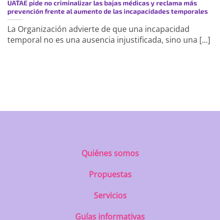
UATAE pide no criminalizar las bajas médicas y reclama más
prevención frente al aumento de las incapacidades temporales
La Organización advierte de que una incapacidad
temporal no es una ausencia injustificada, sino una [...]
https://uatae.org/best-vacuum-cleaner-
for-apartment-prime-reviews-from-
best-first/
Quiénes somos
Propuestas
Servicios
Guías informativas