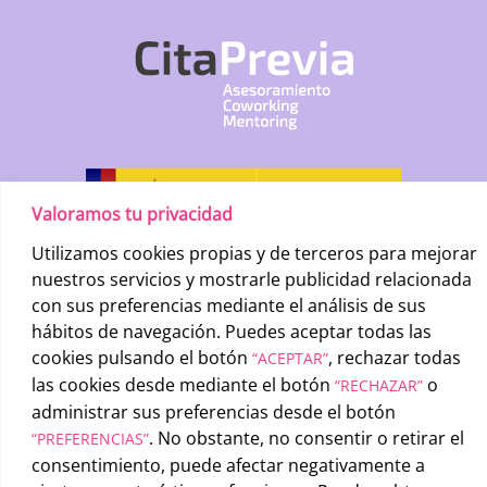
Valoramos tu privacidad
Utilizamos cookies propias y de terceros para mejorar
nuestros servicios y mostrarle publicidad relacionada
con sus preferencias mediante el análisis de sus
hábitos de navegación. Puedes aceptar todas las
cookies pulsando el botón
, rechazar todas
“ACEPTAR”
las cookies desde mediante el botón
o
“RECHAZAR”
administrar sus preferencias desde el botón
. No obstante, no consentir o retirar el
“PREFERENCIAS”
UATAE
2026 © |
Condiciones generales de uso
-
Política de
consentimiento, puede afectar negativamente a
privacidad
-
Política de cookies