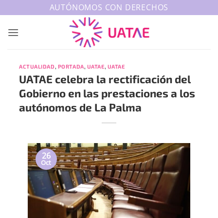
Saltar
AUTÓNOMOS CON DERECHOS
al
contenido
ACTUALIDAD
,
PORTADA
,
UATAE
,
UATAE
UATAE celebra la rectificación del
Gobierno en las prestaciones a los
autónomos de La Palma
26
Oct