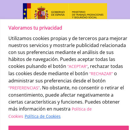
Valoramos tu privacidad
Utilizamos cookies propias y de terceros para mejorar
nuestros servicios y mostrarle publicidad relacionada
con sus preferencias mediante el análisis de sus
hábitos de navegación. Puedes aceptar todas las
cookies pulsando el botón
, rechazar todas
“ACEPTAR”
las cookies desde mediante el botón
o
“RECHAZAR”
UATAE
2026 © |
Condiciones generales de uso
-
Política de
administrar sus preferencias desde el botón
privacidad
-
Política de cookies
. No obstante, no consentir o retirar el
“PREFERENCIAS”
consentimiento, puede afectar negativamente a
ciertas características y funciones. Puedes obtener
más información en nuestra
Política de
Cookies
Política de Cookies