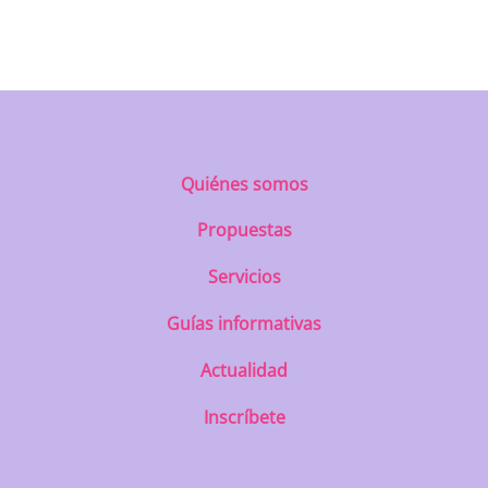
https://uatae.org/best-vacuum-cleaner-
for-apartment-prime-reviews-from-
best-first/
Quiénes somos
Propuestas
Servicios
Guías informativas
Actualidad
Inscríbete