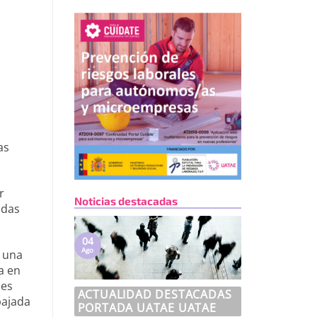
as
r
Noticias destacadas
odas
04
Ago
 una
a en
mes
ACTUALIDAD DESTACADAS
 bajada
PORTADA UATAE UATAE