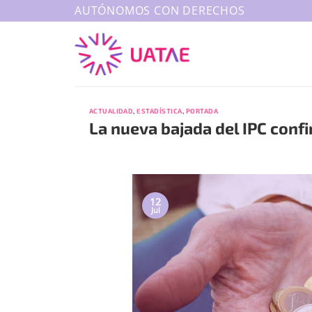
Saltar
AUTÓNOMOS CON DERECHOS
al
contenido
ACTUALIDAD
,
ESTADÍSTICA
,
PORTADA
La nueva bajada del IPC conf
12
Jul