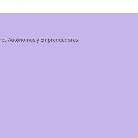
apartment-prime-reviews-from-best-first/
dores Autónomos y Emprendedores