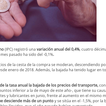
umo
(IPC) registró una
variación anual del 0,4%
, cuatro décim
l mes pasado ha sido del -0,1%
.
ios de la cesta de la compra se moderan, descendiendo po
esde enero de 2018. Además, la bajada ha tenido lugar en t
de la tasa anual la bajada de los precios del transporte,
con
untos inferior a la de mayo de este año-, que tiene su caus
ntes y lubricantes en junio, frente al aumento en el mismo 
 que desciende más de un punto
y se sitúa en el -1,5%, por la
stibles líquidos, que el año pasado habían aumentado.