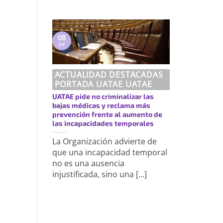
08
Jul
ACTUALIDAD DESTACADAS
PORTADA UATAE UATAE
UATAE pide no criminalizar las
bajas médicas y reclama más
prevención frente al aumento de
las incapacidades temporales
La Organización advierte de
que una incapacidad temporal
no es una ausencia
injustificada, sino una [...]
https://uatae.org/best-vacuum-cleaner-for-