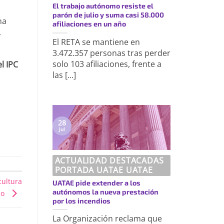
El trabajo autónomo resiste el
parón de julio y suma casi 58.000
na
afiliaciones en un año
,
El RETA se mantiene en
3.472.357 personas tras perder
solo 103 afiliaciones, frente a
l IPC
las [...]
28
Jul
ACTUALIDAD DESTACADAS
PORTADA UATAE UATAE
cultura
UATAE pide extender a los
autónomos la nueva prestación
mo
por los incendios
La Organización reclama que