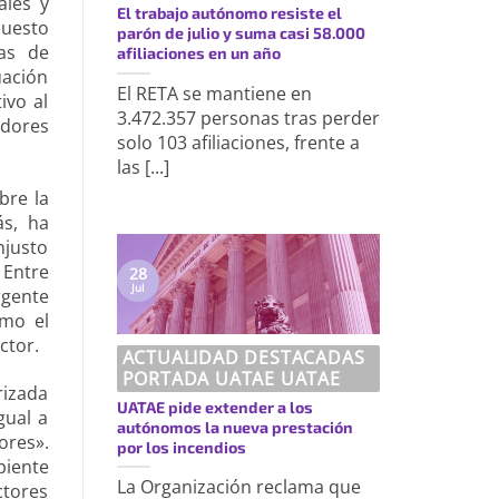
ales y
El trabajo autónomo resiste el
puesto
parón de julio y suma casi 58.000
as de
afiliaciones en un año
uación
El RETA se mantiene en
ivo al
3.472.357 personas tras perder
adores
solo 103 afiliaciones, frente a
las [...]
bre la
ás, ha
njusto
 Entre
28
Jul
rgente
omo el
ctor.
ACTUALIDAD DESTACADAS
PORTADA UATAE UATAE
rizada
UATAE pide extender a los
gual a
autónomos la nueva prestación
ores».
por los incendios
piente
La Organización reclama que
ctores