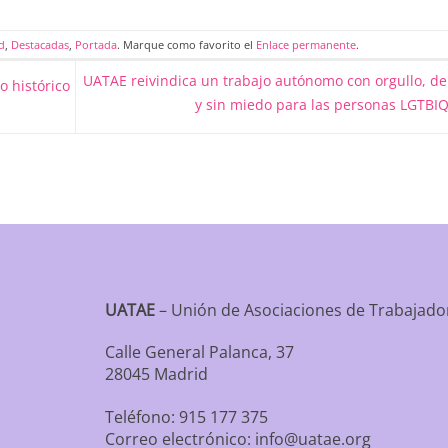
d
,
Destacadas
,
Portada
. Marque como favorito el
Enlace permanente
.
UATAE reivindica un trabajo autónomo con orgullo, d
 histórico
y sin miedo para las personas LGTBI
UATAE
– Unión de Asociaciones de Trabaja
Calle General Palanca, 37
28045 Madrid
Teléfono: 915 177 375
Correo electrónico: info@uatae.org