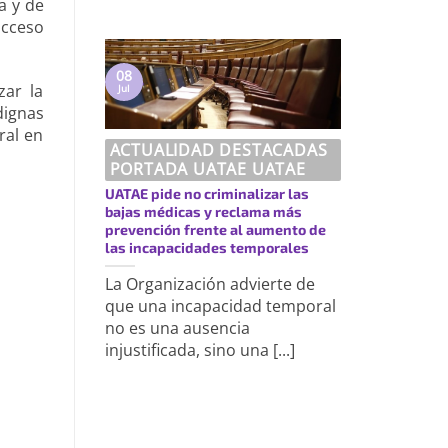
a y de
acceso
08
zar la
Jul
dignas
ral en
ACTUALIDAD DESTACADAS
PORTADA UATAE UATAE
UATAE pide no criminalizar las
bajas médicas y reclama más
prevención frente al aumento de
las incapacidades temporales
La Organización advierte de
que una incapacidad temporal
no es una ausencia
injustificada, sino una [...]
https://uatae.org/best-vacuum-cleaner-for-