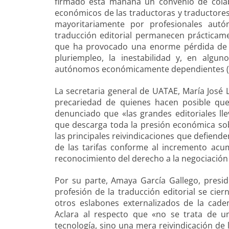
firmado esta mañana un convenio de colab
económicos de las traductoras y traductore
mayoritariamente por profesionales aut
traducción editorial permanecen prácticam
que ha provocado una enorme pérdida de p
pluriempleo, la inestabilidad y, en algu
autónomos económicamente dependientes (TR
La secretaria general de UATAE, María José 
precariedad de quienes hacen posible que l
denunciado que «las grandes editoriales l
que descarga toda la presión económica sobr
las principales reivindicaciones que defiend
de las tarifas conforme al incremento acum
reconocimiento del derecho a la negociación
Por su parte, Amaya García Gallego, presid
profesión de la traducción editorial se ciern
otros eslabones externalizados de la cade
Aclara al respecto que «no se trata de un
tecnología, sino una mera reivindicación de 