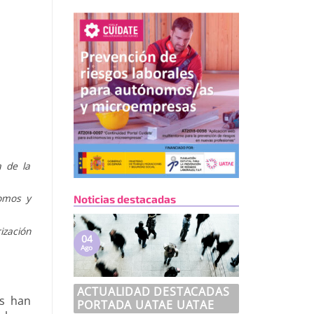
a de la
nomos y
Noticias destacadas
ización
04
Ago
ACTUALIDAD DESTACADAS
es han
PORTADA UATAE UATAE