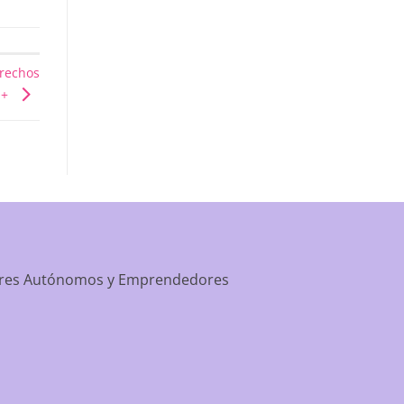
apartment-prime-reviews-from-best-first/
erechos
Q+
dores Autónomos y Emprendedores