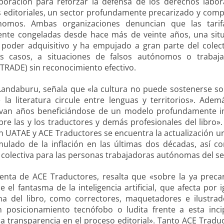
oración para reforzar la defensa de los derechos labor
s editoriales, un sector profundamente precarizado y com
ónomos. Ambas organizaciones denuncian que las tarif
ente congeladas desde hace más de veinte años, una sit
oder adquisitivo y ha empujado a gran parte del colect
nos casos, a situaciones de falsos autónomos o trabaj
ADE) sin reconocimiento efectivo.
Landaburu, señala que «la cultura no puede sostenerse so
a literatura circule entre lenguas y territorios». Adem
levan años beneficiándose de un modelo profundamente i
e las y los traductores y demás profesionales del libro».
en UATAE y ACE Traductores se encuentra la actualización u
ulado de la inflación en las últimas dos décadas, así c
 colectiva para las personas trabajadoras autónomas del se
enta de ACE Traductores, resalta que «sobre la ya preca
e el fantasma de la inteligencia artificial, que afecta por i
na del libro, como correctores, maquetadores e ilustrad
 posicionamiento tecnófobo o ludita frente a esta inci
la transparencia en el proceso editorial». Tanto ACE Tradu