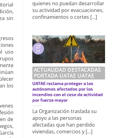
quienes no puedan desarrollar
torial
su actividad por evacuaciones,
ición,
confinamientos o cortes [...]
za sin
gresos
ciones
27
al uso
Jul
rupos
amente
ACTUALIDAD DESTACADAS
tinúan
PORTADA UATAE UATAE
blecer
UATAE reclama proteger a los
an los
autónomos afectados por los
incendios con el cese de actividad
por fuerza mayor
óvenes
La Organización traslada su
fesión
apoyo a las personas
ven de
afectadas que han perdido
uegos,
viviendas, comercios y [...]
García