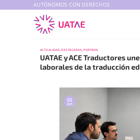
Saltar
AUTÓNOMOS CON DERECHOS
al
contenido
ACTUALIDAD
,
DESTACADAS
,
PORTADA
UATAE y ACE Traductores unen
laborales de la traducción ed
02
Jun