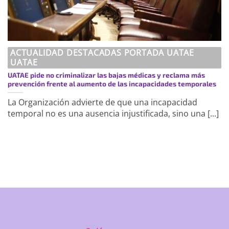
ACTUALIDAD DESTACADAS PORTADA UATAE
UATAE
UATAE pide no criminalizar las bajas médicas y reclama más
prevención frente al aumento de las incapacidades temporales
La Organización advierte de que una incapacidad
temporal no es una ausencia injustificada, sino una [...]
https://uatae.org/best-vacuum-cleaner-
for-apartment-prime-reviews-from-
best-first/