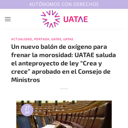
Saltar
AUTÓNOMOS CON DERECHOS
al
contenido
ACTUALIDAD
,
PORTADA
,
UATAE
,
UATAE
Un nuevo balón de oxígeno para
frenar la morosidad: UATAE saluda
el anteproyecto de ley “Crea y
crece” aprobado en el Consejo de
Ministros
27
Jul