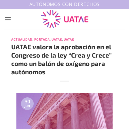
Saltar
AUTÓNOMOS CON DERECHOS
al
contenido
ACTUALIDAD
,
PORTADA
,
UATAE
,
UATAE
UATAE valora la aprobación en el
Congreso de la ley “Crea y Crece”
como un balón de oxígeno para
autónomos
30
Jun