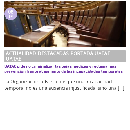
08
Jul
ACTUALIDAD DESTACADAS PORTADA UATAE
UATAE
UATAE pide no criminalizar las bajas médicas y reclama más
prevención frente al aumento de las incapacidades temporales
La Organización advierte de que una incapacidad
temporal no es una ausencia injustificada, sino una [...]
https://uatae.org/best-vacuum-cleaner-
for-apartment-prime-reviews-from-
best-first/