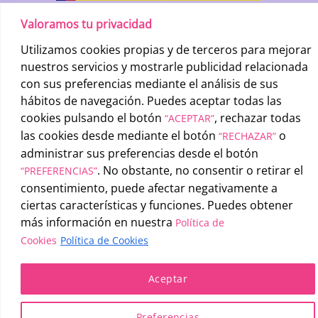
Valoramos tu privacidad
Utilizamos cookies propias y de terceros para mejorar
nuestros servicios y mostrarle publicidad relacionada
con sus preferencias mediante el análisis de sus
hábitos de navegación. Puedes aceptar todas las
cookies pulsando el botón
, rechazar todas
“ACEPTAR”
UATAE
2026 © |
Condiciones generales de uso
-
Política de
las cookies desde mediante el botón
o
“RECHAZAR”
privacidad
-
Política de cookies
administrar sus preferencias desde el botón
. No obstante, no consentir o retirar el
“PREFERENCIAS”
consentimiento, puede afectar negativamente a
ciertas características y funciones. Puedes obtener
más información en nuestra
Política de
Cookies
Política de Cookies
Aceptar
Preferencias