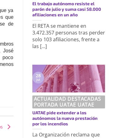
El trabajo autónomo resiste el
parón de julio y suma casi 58.000
 que ya
afiliaciones en un año
es que
ase de
El RETA se mantiene en
3.472.357 personas tras perder
solo 103 afiliaciones, frente a
embros
las [...]
a José
n poco
 menos
28
Jul
ACTUALIDAD DESTACADAS
PORTADA UATAE UATAE
UATAE pide extender a los
autónomos la nueva prestación
por los incendios
os
La Organización reclama que