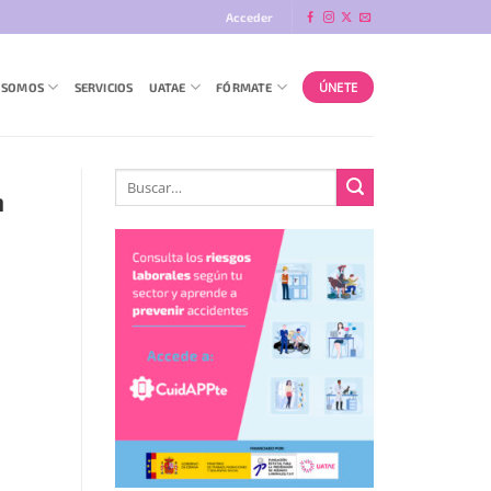
Acceder
ÚNETE
 SOMOS
SERVICIOS
UATAE
FÓRMATE
n