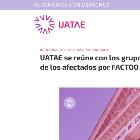
Saltar
AUTÓNOMOS CON DERECHOS
al
contenido
ACTUALIDAD
,
DESTACADAS
,
PORTADA
,
UATAE
UATAE se reúne con los grupo
de los afectados por FACTOO
11
Abr