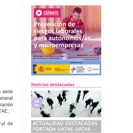
Noticias destacadas
 serie
general
04
iación
Ago
TAE.
ACTUALIDAD DESTACADAS
ral de
PORTADA UATAE UATAE