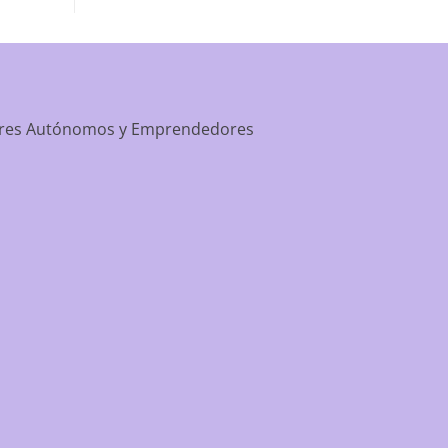
apartment-prime-reviews-from-best-first/
dores Autónomos y Emprendedores