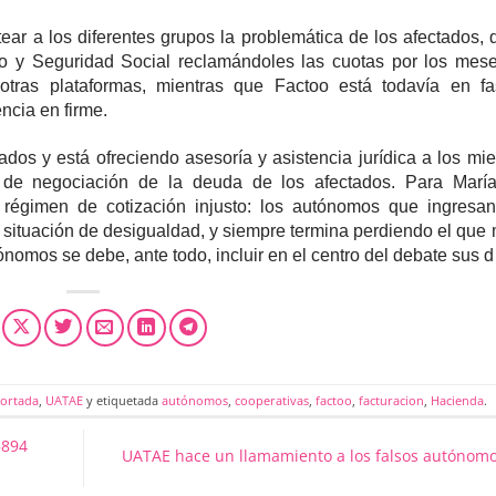
ear a los diferentes grupos la problemática de los afectados,
jo y Seguridad Social reclamándoles las cuotas por los mes
otras plataformas, mientras que Factoo está todavía en f
ncia en firme.
os y está ofreciendo asesoría y asistencia jurídica a los mi
s de negociación de la deuda de los afectados. Para Marí
n régimen de cotización injusto: los autónomos que ingresa
 situación de desigualdad, y siempre termina perdiendo el que
tónomos se debe, ante todo, incluir en el centro del debate sus d
ortada
,
UATAE
y etiquetada
autónomos
,
cooperativas
,
factoo
,
facturacion
,
Hacienda
.
5894
UATAE hace un llamamiento a los falsos autónom