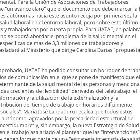
 mental. Para la Unión de Asociaciones de Trabajadores
“un avance claro” que el documento que debe marcar la 
des autónomas hacia este asunto recoja por primera vez la
salud laboral en el entorno laboral, pero sobre esto último
es y trabajadoras por cuenta propia. Para UATAE, en palabr
“no se podrá abordar el problema de la salud mental en el
 específicas de más de 3,3 millones de trabajadores y
rasladará al Ministerio que dirige Carolina Darias “propuest
to aprobado, UATAE ha podido consultar un borrador de trab
os de comunicación en el que se pone de manifiesto que el
determinante de la salud mental de las personas y menciona
as crecientes de flexibilidad” derivadas del teletrabajo, el
ormación y la utilización de la externalización y la
stribución del tiempo de trabajo en horarios difícilmente
 sociales”. María José Landaburu recalca que todos estos
 autónomo, agravados por la precariedad estructural del
incertidumbre” y, sin embargo, la nueva Estrategia de Salud
el trabajo asalariado al plantear que las “intervenciones”
y deben formar parte de una “estrategia integrada de salud