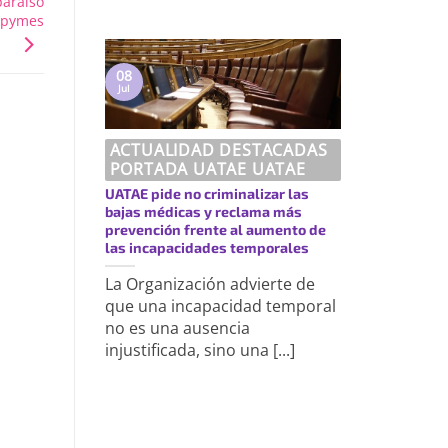
paraíso
y pymes
08
Jul
ACTUALIDAD DESTACADAS
PORTADA UATAE UATAE
UATAE pide no criminalizar las
bajas médicas y reclama más
prevención frente al aumento de
las incapacidades temporales
La Organización advierte de
que una incapacidad temporal
no es una ausencia
injustificada, sino una [...]
https://uatae.org/best-vacuum-cleaner-for-