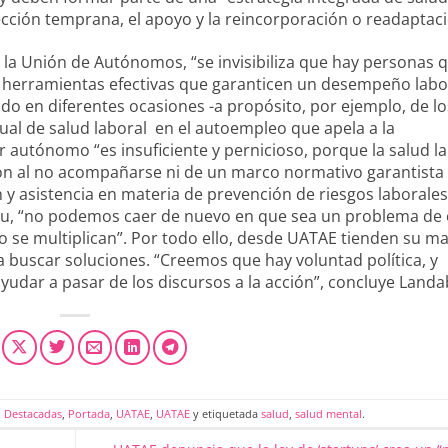
cción temprana, el apoyo y la reincorporación o readaptaci
 la Unión de Autónomos, “se invisibiliza que hay personas 
e herramientas efectivas que garanticen un desempeño labo
o en diferentes ocasiones -a propósito, por ejemplo, de lo
tual de salud laboral en el autoempleo que apela a la
r autónomo “es insuficiente y pernicioso, porque la salud l
ación al no acompañarse ni de un marco normativo garantista 
n y asistencia en materia de prevención de riesgos laborales
uru, “no podemos caer de nuevo en que sea un problema de
o se multiplican”. Por todo ello, desde UATAE tienden su ma
buscar soluciones. “Creemos que hay voluntad política, y
ayudar a pasar de los discursos a la acción”, concluye Land
,
Destacadas
,
Portada
,
UATAE
,
UATAE
y etiquetada
salud
,
salud mental
.