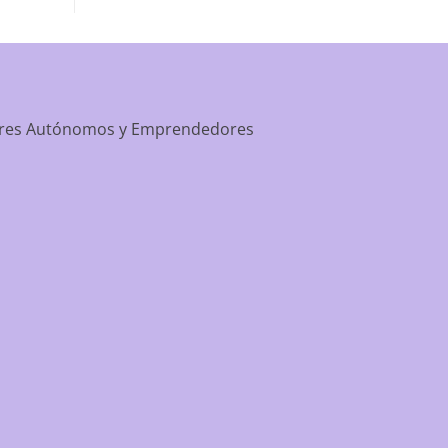
apartment-prime-reviews-from-best-first/
dores Autónomos y Emprendedores