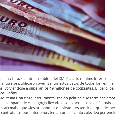
aña feroz» contra la subida del SMI (salario mínimo interprofesi
ocial que se publicaron ayer. Según estos datos de todos los regíme
s, volviéndose a superar los 19 millones de cotizantes. El paro, ba
mos 5 años.
SMI tenía una clara instrumentalización política que terminaríamo
sta campaña de demagogia llevada a cabo por la asociación más
cos afirmaba que «los autónomos empleadores tendrían que desped
contratados por autónomos tenían un convenio colectivo por enci