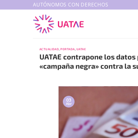
Saltar
AUTÓNOMOS CON DERECHOS
al
contenido
ACTUALIDAD
,
PORTADA
,
UATAE
UATAE contrapone los datos po
«campaña negra» contra la s
03
Abr