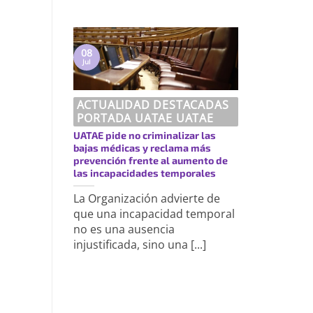
08
Jul
ACTUALIDAD DESTACADAS
PORTADA UATAE UATAE
UATAE pide no criminalizar las
bajas médicas y reclama más
prevención frente al aumento de
las incapacidades temporales
La Organización advierte de
que una incapacidad temporal
no es una ausencia
injustificada, sino una [...]
https://uatae.org/best-vacuum-cleaner-for-