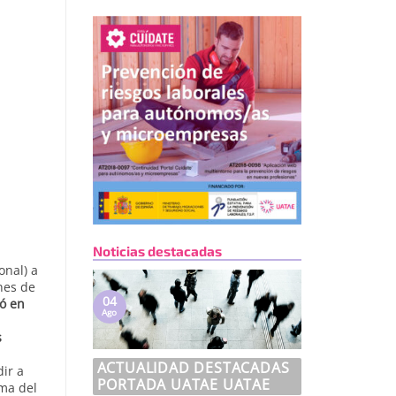
Noticias destacadas
onal) a
nes de
04
jó en
Ago
s
ACTUALIDAD DESTACADAS
ir a
PORTADA UATAE UATAE
ma del