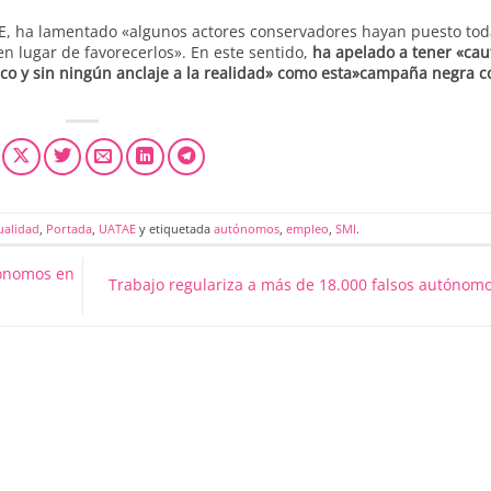
E, ha lamentado «algunos actores conservadores hayan puesto tod
en lugar de favorecerlos». En este sentido,
ha apelado a tener «cau
ico y sin ningún anclaje a la realidad» como esta»campaña negra c
ualidad
,
Portada
,
UATAE
y etiquetada
autónomos
,
empleo
,
SMI
.
tónomos en
Trabajo regulariza a más de 18.000 falsos autónom