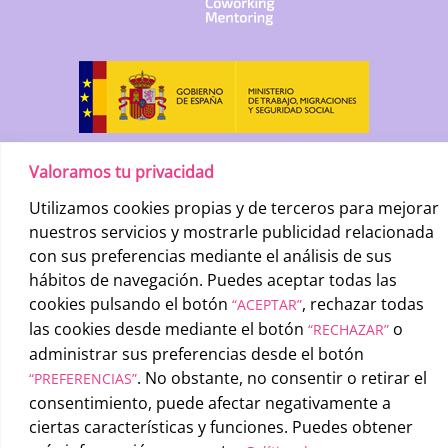
Valoramos tu privacidad
Utilizamos cookies propias y de terceros para mejorar
nuestros servicios y mostrarle publicidad relacionada
con sus preferencias mediante el análisis de sus
hábitos de navegación. Puedes aceptar todas las
cookies pulsando el botón
, rechazar todas
“ACEPTAR”
UATAE
2026 © |
Condiciones generales de uso
-
Política de
las cookies desde mediante el botón
o
“RECHAZAR”
privacidad
-
Política de cookies
administrar sus preferencias desde el botón
. No obstante, no consentir o retirar el
“PREFERENCIAS”
consentimiento, puede afectar negativamente a
ciertas características y funciones. Puedes obtener