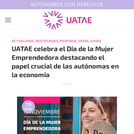
Saltar
AUTÓNOMOS CON DERECHOS
al
contenido
ACTUALIDAD
,
DESTACADAS
,
PORTADA
,
UATAE
,
UATAE
UATAE celebra el Día de la Mujer
Emprendedora destacando el
papel crucial de las autónomas en
la economía
19
Nov