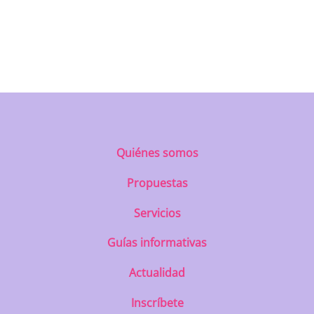
https://uatae.org/best-vacuum-cleaner-
for-apartment-prime-reviews-from-
best-first/
Quiénes somos
Propuestas
Servicios
Guías informativas
Actualidad
Inscríbete