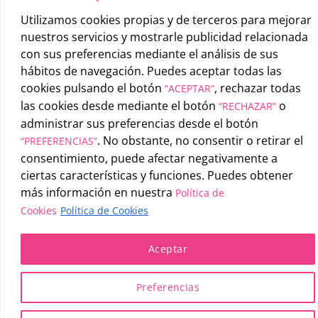
Utilizamos cookies propias y de terceros para mejorar
nuestros servicios y mostrarle publicidad relacionada
con sus preferencias mediante el análisis de sus
hábitos de navegación. Puedes aceptar todas las
UATAE
2026 © |
Condiciones generales de uso
-
Política de
cookies pulsando el botón
, rechazar todas
“ACEPTAR”
privacidad
-
Política de cookies
las cookies desde mediante el botón
o
“RECHAZAR”
administrar sus preferencias desde el botón
. No obstante, no consentir o retirar el
“PREFERENCIAS”
consentimiento, puede afectar negativamente a
ciertas características y funciones. Puedes obtener
más información en nuestra
Política de
Cookies
Política de Cookies
Aceptar
Preferencias