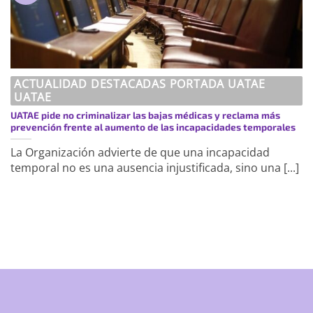
ACTUALIDAD DESTACADAS PORTADA UATAE
UATAE
UATAE pide no criminalizar las bajas médicas y reclama más
prevención frente al aumento de las incapacidades temporales
La Organización advierte de que una incapacidad
temporal no es una ausencia injustificada, sino una [...]
https://uatae.org/best-vacuum-cleaner-
for-apartment-prime-reviews-from-
best-first/