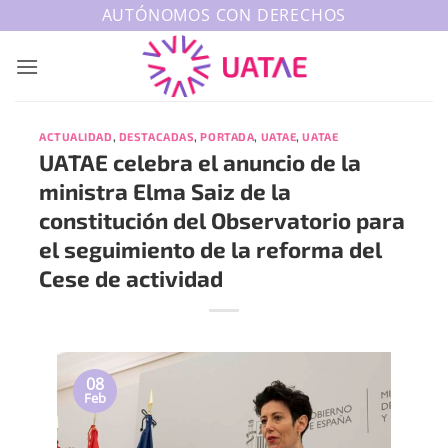
Saltar
AUTÓNOMOS CON DERECHOS
al
contenido
ACTUALIDAD
,
DESTACADAS
,
PORTADA
,
UATAE
,
UATAE
UATAE celebra el anuncio de la
ministra Elma Saiz de la
constitución del Observatorio para
el seguimiento de la reforma del
Cese de actividad
08
Feb