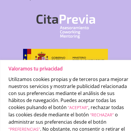
Valoramos tu privacidad
Utilizamos cookies propias y de terceros para mejorar
nuestros servicios y mostrarle publicidad relacionada
con sus preferencias mediante el análisis de sus
hábitos de navegación. Puedes aceptar todas las
cookies pulsando el botón
, rechazar todas
“ACEPTAR”
las cookies desde mediante el botón
o
“RECHAZAR”
administrar sus preferencias desde el botón
UATAE
2026 © |
Condiciones generales de uso
-
Política de
. No obstante, no consentir o retirar el
privacidad
-
Política de cookies
“PREFERENCIAS”