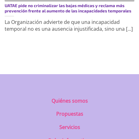
UATAE pide no criminalizar las bajas médicas y reclama más
prevención frente al aumento de las incapacidades temporales
La Organización advierte de que una incapacidad
temporal no es una ausencia injustificada, sino una [...]
https://uatae.org/best-vacuum-cleaner-
for-apartment-prime-reviews-from-
best-first/
Quiénes somos
Propuestas
Servicios