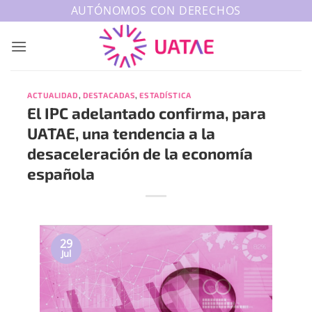
Saltar
AUTÓNOMOS CON DERECHOS
al
contenido
ACTUALIDAD
,
DESTACADAS
,
ESTADÍSTICA
El IPC adelantado confirma, para
UATAE, una tendencia a la
desaceleración de la economía
española
29
Jul