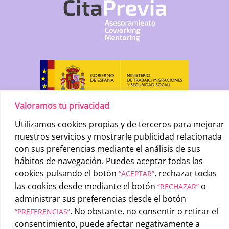
Valoramos tu privacidad
Utilizamos cookies propias y de terceros para mejorar
nuestros servicios y mostrarle publicidad relacionada
con sus preferencias mediante el análisis de sus
hábitos de navegación. Puedes aceptar todas las
cookies pulsando el botón
, rechazar todas
“ACEPTAR”
las cookies desde mediante el botón
o
“RECHAZAR”
UATAE
2026 © |
Condiciones generales de uso
-
Política de
administrar sus preferencias desde el botón
privacidad
-
Política de cookies
. No obstante, no consentir o retirar el
“PREFERENCIAS”
consentimiento, puede afectar negativamente a