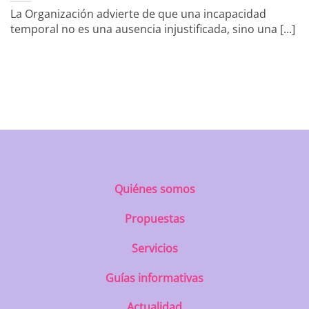
La Organización advierte de que una incapacidad
temporal no es una ausencia injustificada, sino una [...]
https://uatae.org/best-vacuum-cleaner-
for-apartment-prime-reviews-from-
best-first/
Quiénes somos
Propuestas
Servicios
Guías informativas
Actualidad