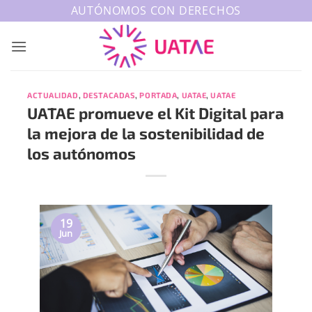
Saltar
AUTÓNOMOS CON DERECHOS
al
contenido
ACTUALIDAD
,
DESTACADAS
,
PORTADA
,
UATAE
,
UATAE
UATAE promueve el Kit Digital para
la mejora de la sostenibilidad de
los autónomos
19
Jun