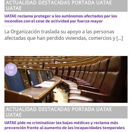
ACTUALIDAD DESTACADAS PORTADA UATAE
UATAE
UATAE reclama proteger a los autónomos afectados por los
incendios con el cese de actividad por fuerza mayor
La Organización traslada su apoyo a las personas
afectadas que han perdido viviendas, comercios y [...]
08
Jul
ACTUALIDAD DESTACADAS PORTADA UATAE
UATAE
UATAE pide no criminalizar las bajas médicas y reclama más
prevención frente al aumento de las incapacidades temporales