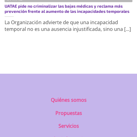
UATAE pide no criminalizar las bajas médicas y reclama más
prevención frente al aumento de las incapacidades temporales
La Organización advierte de que una incapacidad
temporal no es una ausencia injustificada, sino una [...]
https://uatae.org/best-vacuum-cleaner-
for-apartment-prime-reviews-from-
best-first/
Quiénes somos
Propuestas
Servicios