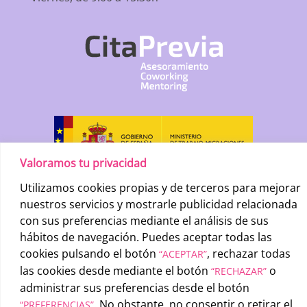
Valoramos tu privacidad
Utilizamos cookies propias y de terceros para mejorar
nuestros servicios y mostrarle publicidad relacionada
con sus preferencias mediante el análisis de sus
hábitos de navegación. Puedes aceptar todas las
cookies pulsando el botón
, rechazar todas
“ACEPTAR”
las cookies desde mediante el botón
o
“RECHAZAR”
administrar sus preferencias desde el botón
UATAE
2026 © |
Condiciones generales de uso
-
Política de
. No obstante, no consentir o retirar el
privacidad
-
Política de cookies
“PREFERENCIAS”