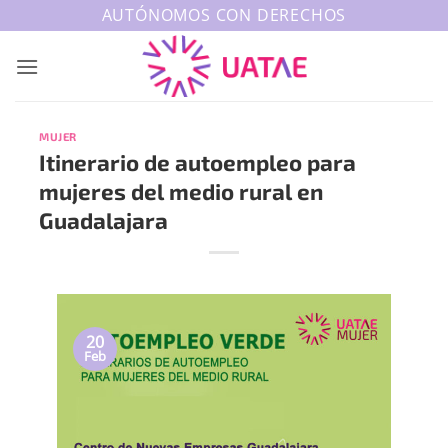
Saltar
AUTÓNOMOS CON DERECHOS
al
contenido
MUJER
Itinerario de autoempleo para
mujeres del medio rural en
Guadalajara
20
Feb