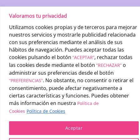
Valoramos tu privacidad
Utilizamos cookies propias y de terceros para mejorar
nuestros servicios y mostrarle publicidad relacionada
con sus preferencias mediante el análisis de sus
hábitos de navegación. Puedes aceptar todas las
UATAE
2026 © |
Condiciones generales de uso
-
Política de
cookies pulsando el botón
, rechazar todas
“ACEPTAR”
privacidad
-
Política de cookies
las cookies desde mediante el botón
o
“RECHAZAR”
administrar sus preferencias desde el botón
. No obstante, no consentir o retirar el
“PREFERENCIAS”
consentimiento, puede afectar negativamente a
ciertas características y funciones. Puedes obtener
más información en nuestra
Política de
Cookies
Política de Cookies
Aceptar