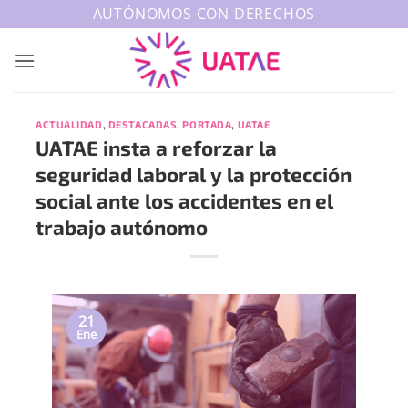
Saltar
AUTÓNOMOS CON DERECHOS
al
contenido
ACTUALIDAD
,
DESTACADAS
,
PORTADA
,
UATAE
UATAE insta a reforzar la
seguridad laboral y la protección
social ante los accidentes en el
trabajo autónomo
21
Ene