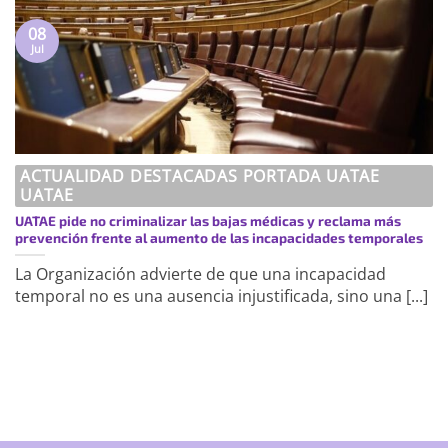
08
Jul
ACTUALIDAD DESTACADAS PORTADA UATAE
UATAE
UATAE pide no criminalizar las bajas médicas y reclama más
prevención frente al aumento de las incapacidades temporales
La Organización advierte de que una incapacidad
temporal no es una ausencia injustificada, sino una [...]
https://uatae.org/best-vacuum-cleaner-
for-apartment-prime-reviews-from-
best-first/