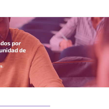
ados por
munidad de
s.