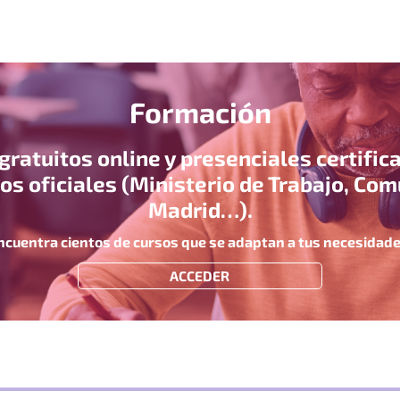
Formación
gratuitos online y presenciales certific
s oficiales (Ministerio de Trabajo, Co
Madrid…).
ncuentra cientos de cursos que se adaptan a tus necesidade
ACCEDER