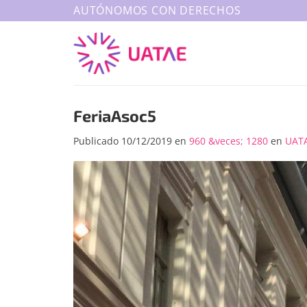
Saltar
AUTÓNOMOS CON DERECHOS
al
contenido
FeriaAsoc5
Publicado
10/12/2019
en
960 &veces; 1280
en
UATA