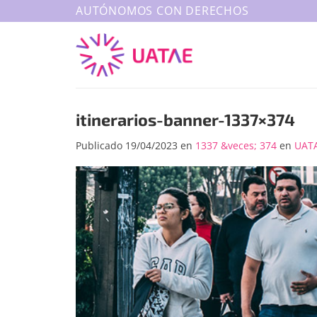
Saltar
AUTÓNOMOS CON DERECHOS
al
contenido
itinerarios-banner-1337×374
Publicado
19/04/2023
en
1337 &veces; 374
en
UATA