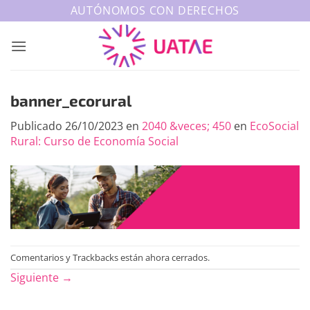
Saltar
AUTÓNOMOS CON DERECHOS
al
contenido
banner_ecorural
Publicado
26/10/2023
en
2040 &veces; 450
en
EcoSocial
Rural: Curso de Economía Social
Comentarios y Trackbacks están ahora cerrados.
Siguiente
→