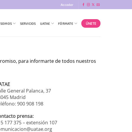
Acceder
ÚNETE
 SOMOS
SERVICIOS
UATAE
FÓRMATE
promiso, para informarte de todos nuestros
ATAE
lle General Palanca, 37
8045 Madrid
léfono: 900 908 198
ontacto prensa:
5 177 375 – extensión 107
omunicacion@uatae.org