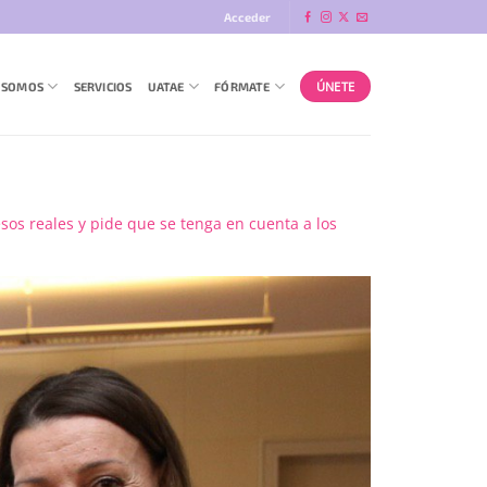
Acceder
ÚNETE
 SOMOS
SERVICIOS
UATAE
FÓRMATE
sos reales y pide que se tenga en cuenta a los