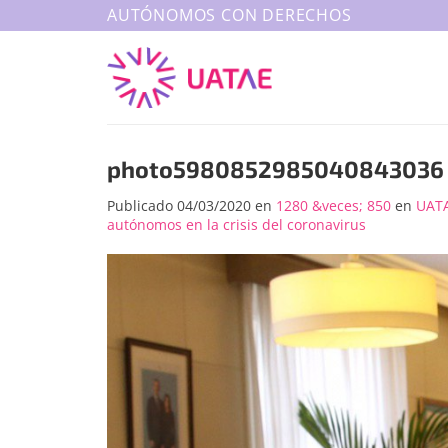
Saltar
AUTÓNOMOS CON DERECHOS
al
contenido
photo5980852985040843036
Publicado
04/03/2020
en
1280 &veces; 850
en
UATA
autónomos en la crisis del coronavirus