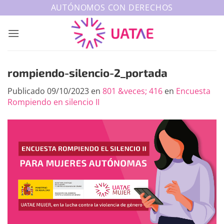
Saltar
AUTÓNOMOS CON DERECHOS
al
contenido
rompiendo-silencio-2_portada
Publicado
09/10/2023
en
801 &veces; 416
en
Encuesta
Rompiendo en silencio II