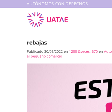
Saltar
AUTÓNOMOS CON DERECHOS
al
contenido
rebajas
Publicado
30/06/2022
en
1200 &veces; 670
en
Autó
el pequeño comercio